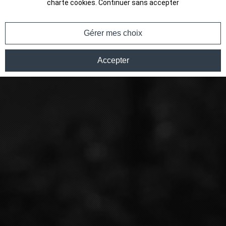
charte cookies
.
Continuer sans accepter
Gérer mes choix
Accepter
7 Rue du Chalet, 51500 Chigny-les-Roses
UN MESSAGE ?
Nom* :