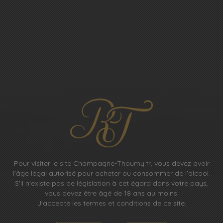
NOUS
VISITER
NOUS VISITER
Pour visiter le site Champagne-Thoumy.fr, vous devez avoir
Creusée à la main par Robert Thoumy pour pouvoir
l'âge légal autorisé pour acheter ou consommer de l'alcool.
S'il n'existe pas de législation à cet égard dans votre pays,
élaborer son champagne, notre cave se situe à 10 mètres
vous devez être âgé de 18 ans au moins.
sous la surface du sol où les bouteilles sont entreposées
J'accepte les termes et conditions de ce site.
et manipulées.