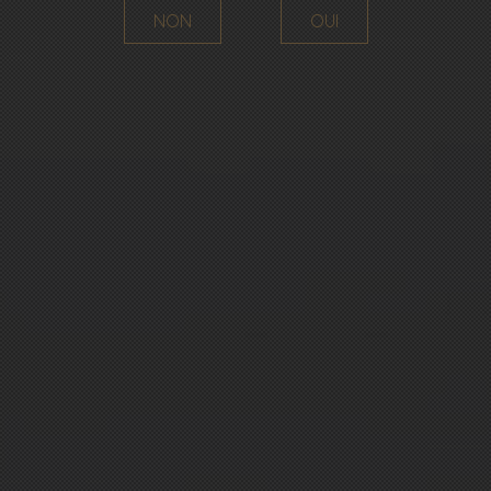
NON
OUI
Découvrez la tradition du Champagne à travers une
cave familiale gardée à ce jour
comme à l'époque, qui aujourd'hui est encore