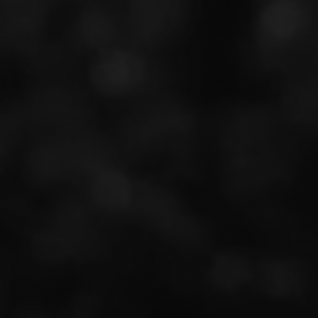
parcelles de Pinot Noir plantées sur le terroir de
Chigny-les- Roses et Ludes. Avec un terroir riche, le
sol principalement composé de craie, donne des
vins droits avec une magnifique fraîcheur, propice à
un long vieillissement. Vignes enherbées et
labourées dans le respect du vivant.
VINIFICATION
100 % Vendange 2019
Vinification traditionnelle en cuve inox, les vins sont
dégustés, sélectionnés puis assemblés lors de la
mise en bouteille. Fermentation malolactique
réalisée. Vieillissement en cave pendant 52 mois
SO2 total : 16 mg/L. 385 bouteilles produites