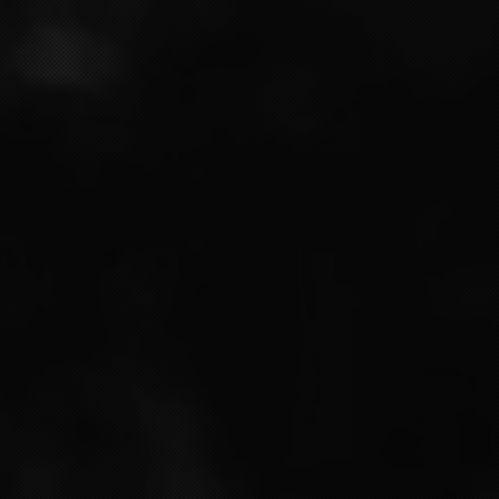
NOTES DE DEGUSTATION
Cette cuvée se caractérise par une robe d’un
magnifique or, agrémentée de subtils reflets cuivrés.
Avec un nez intense et puissant, nous ressentons
des arômes de fruits rouges, de fruits compotés.
Avec une attaque vive et bien structurée en
bouche, l’équilibre remarquable nous offre une très
belle longueur, riche et agréable.
Plus d'informations
sur ce produit ?