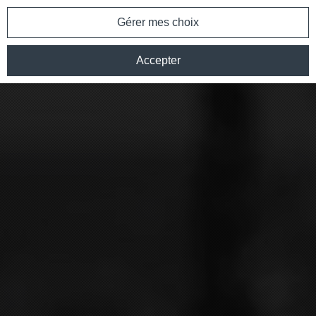
Gérer mes choix
Accepter
CHAMPAGNE BLANC DE NOIRS
1ER CRU
ASSEMBLAGE
100 % Pinot Noir
TERROIR
Notre cuvée Blanc de Noirs est issue de nos 8