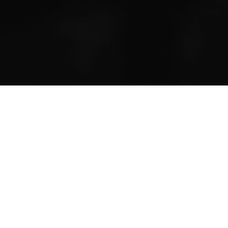
Situé à Chigny les Roses, au coeur d'un
charmant petit village de la champagne
ancestrale,
notre exploitation s'étend sur plus de 5,5
hectares au sein du parc naturel de la
Montagne de Reims.
La totalité de notre vignoble se situe sur les
communes de Ludes et Chigny les roses,
villages classés Premier Cru, sur la route
touristique du champagne.