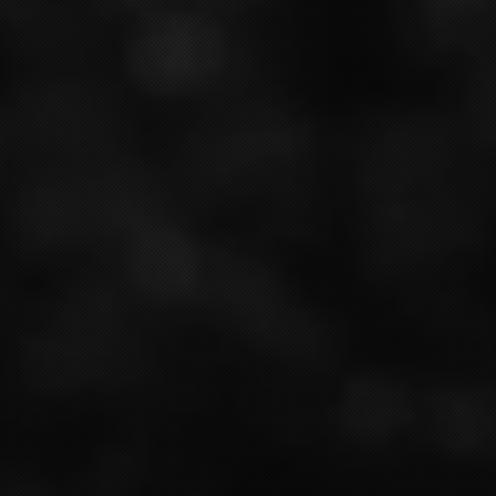
transmit alors sa passion à Jean-Philippe, qui
exploite désormais le domaine. Aujourd'hui, il a la
chance de partager cette passion avec Thibaut, 4
ème génération, le plus jeune de ses 2 fils.
OÙ SOMMES NOUS ?