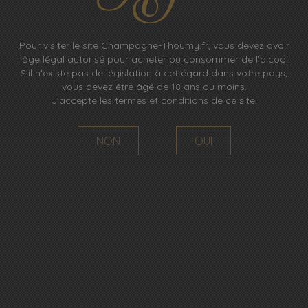
Pour visiter le site Champagne-Thoumy.fr, vous devez avoir
l'âge légal autorisé pour acheter ou consommer de l'alcool.
S'il n'existe pas de législation à cet égard dans votre pays,
vous devez être âgé de 18 ans au moins.
J'accepte les termes et conditions de ce site.
DEPUIS LA FIN DU 19ÈME SIÈCLE
NON
OUI
Tout commence réellement en 1950, lorsque Robert
Thoumy décide de valoriser son savoir-faire et de
commercialiser ses premières bouteilles.