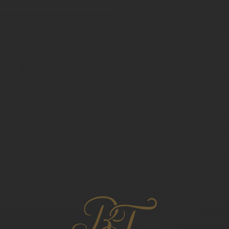
NOTRE
HISTOIRE
Présente à Chigny les Roses depuis la fin du 19 ème
siècle, la culture de la vigne a toujours été présente
dans notre famille.
Cependant, l'élaboration du Champagne débutera
plus tard.