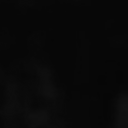
7 Rue du Chalet, 51500 Chigny-les-Roses
A MESSAGE ?
Name* :
Télephone number*
Your email address