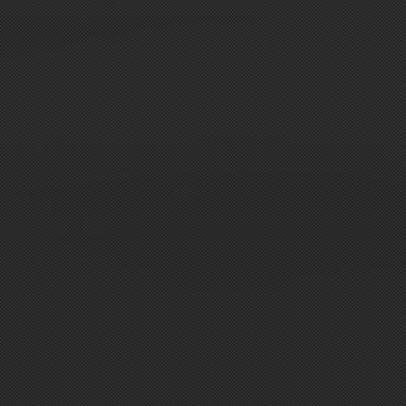
HOME
OUR TERROIR
OUR HIS
Present in Chigny les Roses since the end of
However, the making of Champagne will beg