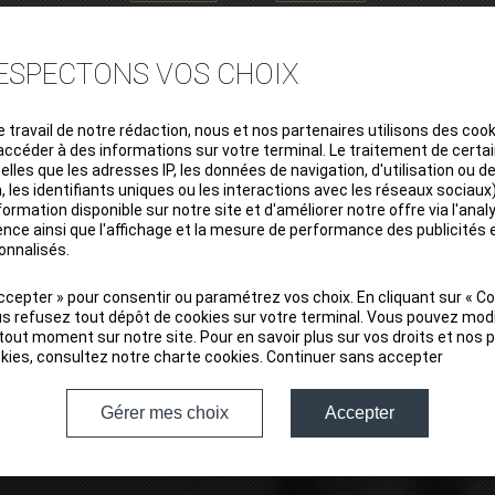
ESPECTONS VOS CHOIX
e travail de notre rédaction, nous et nos partenaires utilisons des coo
accéder à des informations sur votre terminal. Le traitement de cert
elles que les adresses IP, les données de navigation, d'utilisation ou d
, les identifiants uniques ou les interactions avec les réseaux sociau
nformation disponible sur notre site et d'améliorer notre offre via l'analy
nce ainsi que l'affichage et la mesure de performance des publicités 
onnalisés.
Accepter » pour consentir ou paramétrez vos choix. En cliquant sur « C
us refusez tout dépôt de cookies sur votre terminal. Vous pouvez modi
tout moment sur notre site. Pour en savoir plus sur vos droits et nos 
ake over his father's business in 1972. Michel then
kies, consultez notre
charte cookies
.
Continuer sans accepter
hance to share this passion with Thibaut, 4th gener
Gérer mes choix
Accepter