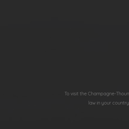
SINCE THE END OF THE
19TH CENTURY
It all really started in 1950, when
Robert Thoumy decided to promote
his savoir-faire and market these
first bottles.
To visit the Champagne-Thoumy.
law in your country