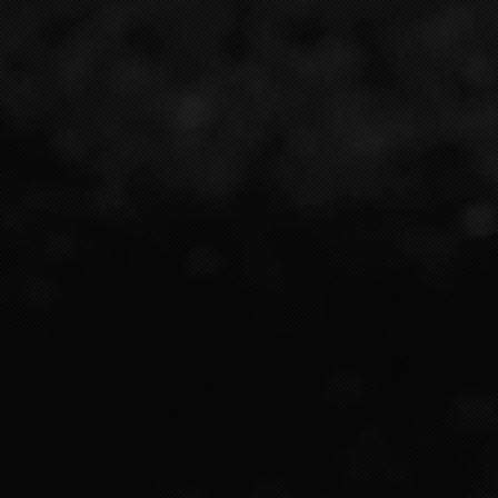
SSAGE ?
 :
hone number*
email address