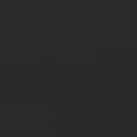
CONTACT
s been present in our family.