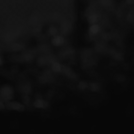
A ME
Name*
Télep
Your 