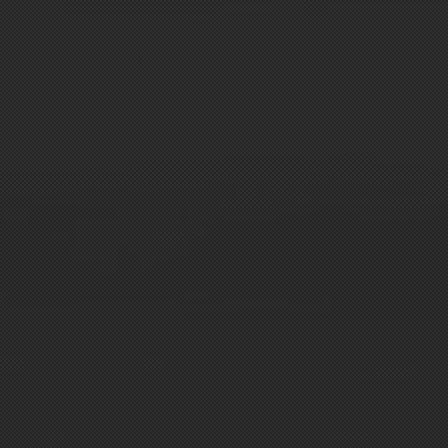
TORY
OUR CHAMPAGNES
GALLERY
OUR
STORY
 the 19th century, the culture of the vine has alway
in later.