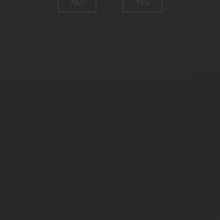
NO
YES
The three grape varieties that we grow are: Pinot Meunier, Pinot
Noir, Chardonnay.
DISCOVER
A FAMILY
STORY
Present in Chigny les Roses since the end of the