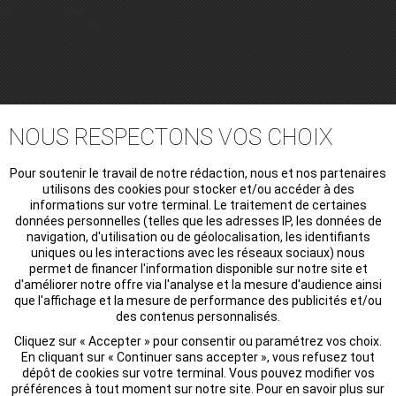
19th century, the culture of the vine has always
been present in our family. However, the making of
Champagne will begin later.
OUR STORY
NOUS RESPECTONS VOS CHOIX
Pour soutenir le travail de notre rédaction, nous et nos partenaires
utilisons des cookies pour stocker et/ou accéder à des
informations sur votre terminal. Le traitement de certaines
données personnelles (telles que les adresses IP, les données de
navigation, d'utilisation ou de géolocalisation, les identifiants
uniques ou les interactions avec les réseaux sociaux) nous
permet de financer l'information disponible sur notre site et
d'améliorer notre offre via l'analyse et la mesure d'audience ainsi
que l'affichage et la mesure de performance des publicités et/ou
des contenus personnalisés.
Cliquez sur « Accepter » pour consentir ou paramétrez vos choix.
En cliquant sur « Continuer sans accepter », vous refusez tout
dépôt de cookies sur votre terminal. Vous pouvez modifier vos
préférences à tout moment sur notre site. Pour en savoir plus sur