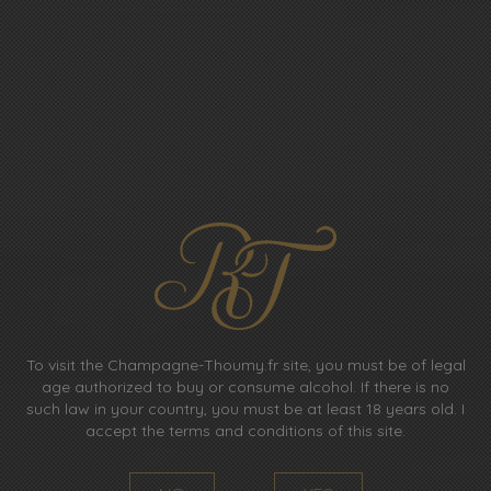
GROWING
THE TRADITION
OF
CHAMPAGNE
To visit the Champagne-Thoumy.fr site, you must be of legal
age authorized to buy or consume alcohol. If there is no
such law in your country, you must be at least 18 years old. I
Winegrower for 4 generations on a family farm.
accept the terms and conditions of this site.
Our 5.5 ha AOC Champagne vineyard is located in the Montagne
de Reims.